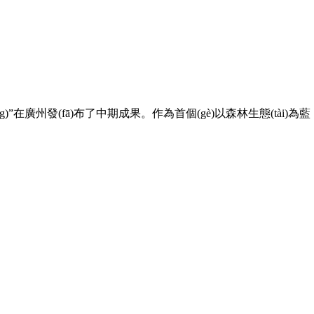
統(tǒng)”在廣州發(fā)布了中期成果。作為首個(gè)以森林生態(tài)為藍