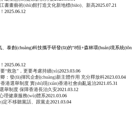
江書畫藝術(shù)館打造文化新地標(biāo)、新高
2025.07.21
了！
2025.06.12
氣、泰創(chuàng)科技攜手研發(fā)的“8恒+森林環(huán)境系
！
2025.06.12
救急”，更要考慮持續(xù)
2023.03.06
美卿：發(fā)揮民企創(chuàng)新主體作用 充分釋放科
2023.03.04
完善香港選舉制度 實(shí)現(xiàn)香港社會由亂返治
2021.05.31
qū)選舉制度 保障香港長治久安
2021.03.12
兒童心理健康服務(wù)體系
2021.03.06
ān)定不移聽黨話、跟黨走
2021.03.04