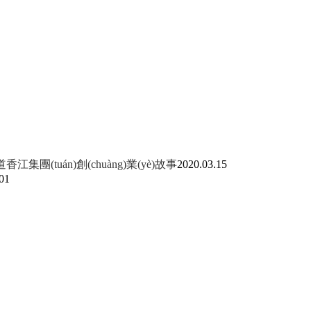
江集團(tuán)創(chuàng)業(yè)故事
2020.03.15
01