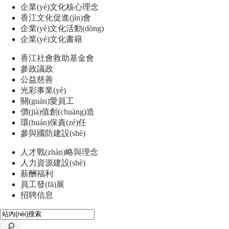
企業(yè)文化核心理念
香江文化促進(jìn)會
企業(yè)文化活動(dòng)
企業(yè)文化書籍
香江社會救助基金會
參政議政
公益慈善
光彩事業(yè)
關(guān)愛員工
價(jià)值創(chuàng)造
環(huán)保責(zé)任
參與國防建設(shè)
人才戰(zhàn)略與理念
人力資源建設(shè)
薪酬福利
員工發(fā)展
招聘信息