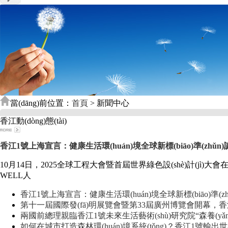
當(dāng)前位置：
首頁
> 新聞中心
香江動(dòng)態(tài)
香江1號上海宣言：健康生活環(huán)境全球新標(biāo)準(zhǔn
10月14日，2025全球工程大會暨首屆世界綠色設(shè)計(jì)大會
WELL人
香江1號上海宣言：健康生活環(huán)境全球新標(biāo)準(zh
第十一屆國際發(fā)明展覽會暨第33屆廣州博覽會開幕，
兩國前總理親臨香江1號未來生活藝術(shù)研究院“森養(yǎng
如何在城市打造森林環(huán)境系統(tǒng)？香江1號輸出