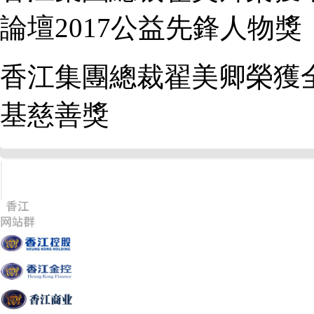
論壇2017公益先鋒人物獎
香江集團總裁翟美卿榮獲全
基慈善獎