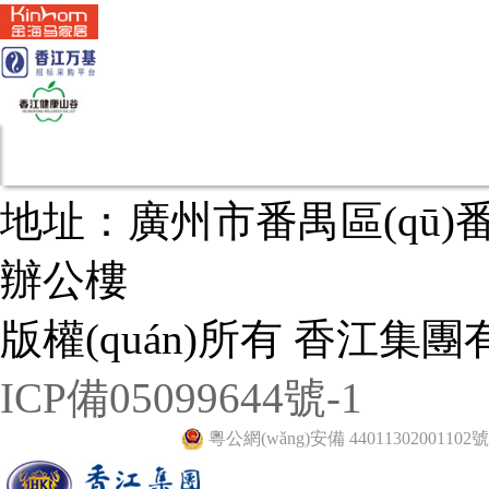
地址：廣州市番禺區(qū
辦公樓
版權(quán)所有 香江集團有限
ICP備05099644號-1
粵公網(wǎng)安備 44011302001102號